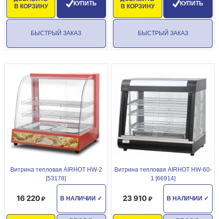
КУПИТЬ
КУПИТЬ
В КОРЗИНУ
В КОРЗИНУ
БЫСТРЫЙ ЗАКАЗ
БЫСТРЫЙ ЗАКАЗ
Витрина тепловая AIRHOT HW-2
Витрина тепловая AIRHOT HW-60-
[53178]
1 [66914]
16 220
23 910
В НАЛИЧИИ
✓
В НАЛИЧИИ
✓