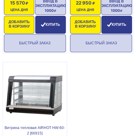
ВВОД В
ВВОД В
15 570
22 950
ЭКСПЛУАТАЦИЮ
ЭКСПЛУАТАЦИЮ
ЦЕНА ДНЯ
ЦЕНА ДНЯ
1000
1000
ДОБАВИТЬ
ДОБАВИТЬ
КУПИТЬ
КУПИТЬ
В КОРЗИНУ
В КОРЗИНУ
БЫСТРЫЙ ЗАКАЗ
БЫСТРЫЙ ЗАКАЗ
Витрина тепловая AIRHOT HW-60-
2 [66915]