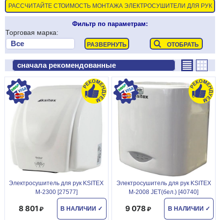
РАССЧИТАЙТЕ СТОИМОСТЬ МОНТАЖА ЭЛЕКТРОСУШИТЕЛИ ДЛЯ РУК
Фильтр по параметрам:
Торговая марка:
Электросушитель для рук KSITEX
Электросушитель для рук KSITEX
M-2300 [27577]
M-2008 JET(бел.) [40740]
8 801
9 078
В НАЛИЧИИ
✓
В НАЛИЧИИ
✓