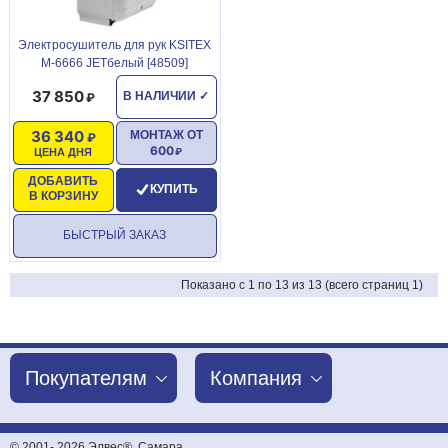
Электросушитель для рук KSITEX
M-6666 JETбелый [48509]
37 850
В НАЛИЧИИ
✓
36 340
МОНТАЖ ОТ
600
ЦЕНА ДНЯ
ДОБАВИТЬ
КУПИТЬ
В КОРЗИНУ
БЫСТРЫЙ ЗАКАЗ
Показано с 1 по 13 из 13 (всего страниц 1)
Покупателям
Компания
© 2001-
2026 Элвес®, Самара.