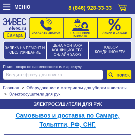
МЕНЮ
8 (846) 928-33-33
ЗАКАЗАТЬ ЗВОНОК
АКЦИИ И СКИДКИ
НАШ СЕРВИС
КЛИМАТА
ЦЕНА МОНТАЖА
ПОДБОР
ЗАЯВКА НА РЕМОНТ И
КОНДИЦИОНЕРА
КОНДИЦИОНЕРА
ОБСЛУЖИВАНИЕ
ОНЛАЙН ЗАКАЗ
Поиск товара по наименованию или артикулу
Главная
>
Оборудование и материалы для уборки и чистоты
>
Электросушители для рук
ЭЛЕКТРОСУШИТЕЛИ ДЛЯ РУК
Самовывоз и доставка по Самаре,
Тольятти, РФ, СНГ.