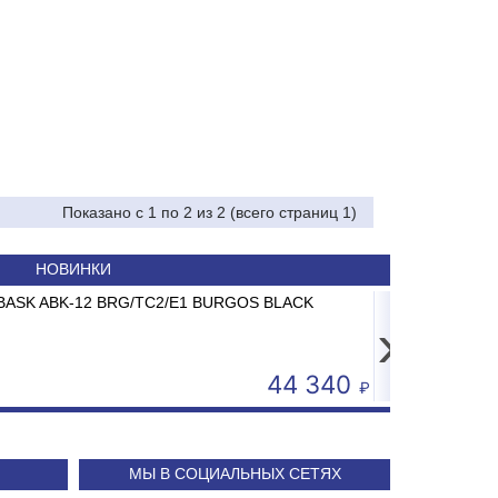
Показано с 1 по 2 из 2 (всего страниц 1)
НОВИНКИ
RII -15CD до 15 кг 2/5г
ABASK ABK-12 BRG/TC2/E1 BURGOS BLACK
Картридж
Сп
›
4 593
44 340
МЫ В СОЦИАЛЬНЫХ СЕТЯХ