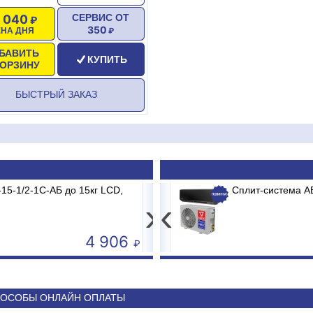
2 040
СЕРВИС ОТ
350
ЕНА ДНЯ
БАВИТЬ
КУПИТЬ
КОРЗИНУ
БЫСТРЫЙ ЗАКАЗ
15-1/2-1С-АБ до 15кг LCD,
V-18 MDR/MB2/E1 MADRID INVERTER
Весы электронные CAS P
Сплит-система 
›
‹
4 906
50 590
ОСОБЫ ОНЛАЙН ОПЛАТЫ