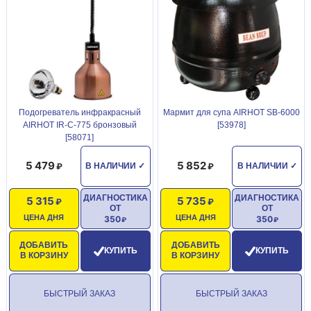
Подогреватель инфракрасный
Мармит для супа AIRHOT SB-6000
AIRHOT IR-C-775 бронзовый
[53978]
[58071]
5 479
5 852
В НАЛИЧИИ
✓
В НАЛИЧИИ
✓
ДИАГНОСТИКА
ДИАГНОСТИКА
5 315
5 735
ОТ
ОТ
ЦЕНА ДНЯ
ЦЕНА ДНЯ
350
350
ДОБАВИТЬ
ДОБАВИТЬ
КУПИТЬ
КУПИТЬ
В КОРЗИНУ
В КОРЗИНУ
БЫСТРЫЙ ЗАКАЗ
БЫСТРЫЙ ЗАКАЗ