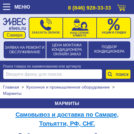
МЕНЮ
8 (846) 928-33-33
ЗАКАЗАТЬ ЗВОНОК
АКЦИИ И СКИДКИ
НАШ СЕРВИС
КЛИМАТА
ЦЕНА МОНТАЖА
ПОДБОР
ЗАЯВКА НА РЕМОНТ И
КОНДИЦИОНЕРА
КОНДИЦИОНЕРА
ОБСЛУЖИВАНИЕ
ОНЛАЙН ЗАКАЗ
Поиск товара по наименованию или артикулу
Главная
>
Кухонное и промышленное оборудование
>
Мармиты
МАРМИТЫ
Самовывоз и доставка по Самаре,
Тольятти, РФ, СНГ.