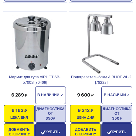
Мармит для супа AIRHOT SB-
Подогреватель блюд AIRHOT WL-2
5700S [70409]
[78222]
6 289
9 600
В НАЛИЧИИ
✓
В НАЛИЧИИ
✓
ДИАГНОСТИКА
ДИАГНОСТИКА
6 163
9 312
ОТ
ОТ
ЦЕНА ДНЯ
ЦЕНА ДНЯ
350
350
ДОБАВИТЬ
ДОБАВИТЬ
КУПИТЬ
КУПИТЬ
В КОРЗИНУ
В КОРЗИНУ