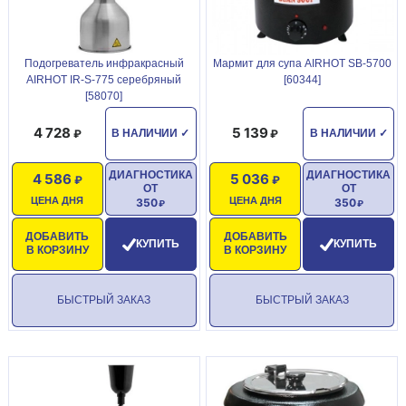
Подогреватель инфракрасный
Мармит для супа AIRHOT SB-5700
AIRHOT IR-S-775 серебряный
[60344]
[58070]
4 728
5 139
В НАЛИЧИИ
✓
В НАЛИЧИИ
✓
ДИАГНОСТИКА
ДИАГНОСТИКА
4 586
5 036
ОТ
ОТ
ЦЕНА ДНЯ
ЦЕНА ДНЯ
350
350
ДОБАВИТЬ
ДОБАВИТЬ
КУПИТЬ
КУПИТЬ
В КОРЗИНУ
В КОРЗИНУ
БЫСТРЫЙ ЗАКАЗ
БЫСТРЫЙ ЗАКАЗ