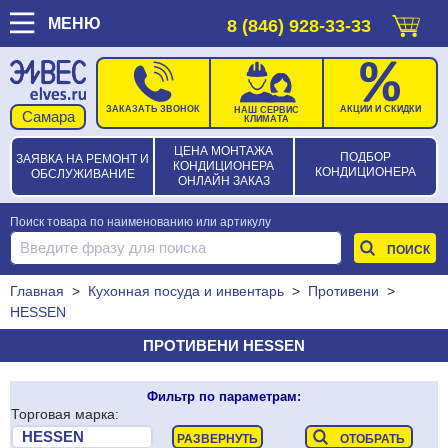
МЕНЮ
8 (846) 928-33-33
ЗАКАЗАТЬ ЗВОНОК
АКЦИИ И СКИДКИ
НАШ СЕРВИС
КЛИМАТА
ЦЕНА МОНТАЖА
ПОДБОР
ЗАЯВКА НА РЕМОНТ И
КОНДИЦИОНЕРА
КОНДИЦИОНЕРА
ОБСЛУЖИВАНИЕ
ОНЛАЙН ЗАКАЗ
Поиск товара по наименованию или артикулу
Главная
>
Кухонная посуда и инвентарь
>
Противени
>
HESSEN
ПРОТИВЕНИ HESSEN
Фильтр по параметрам:
Торговая марка: