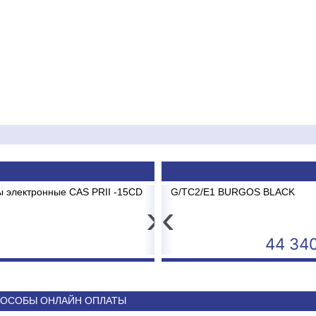
15CD до 15 кг 2/5г
 ABK-12 BRG/TC2/E1 BURGOS BLACK
Картридж мех.о
Сплит-с
›
‹
4 593
44 340
ОСОБЫ ОНЛАЙН ОПЛАТЫ