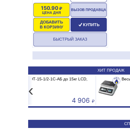
150.90
ВЫЗОВ ПРОДАВЦА
ЦЕНА ДНЯ
ДОБАВИТЬ
КУПИТЬ
В КОРЗИНУ
БЫСТРЫЙ ЗАКАЗ
ХИТ ПРОДАЖ
-1С-АБ до 15кг LCD,
MDR/MB2/E1 MADRID INVERTER
Весы электронные CAS PRII -
Сплит-система ABASK
‹
4 906
50 590
СП